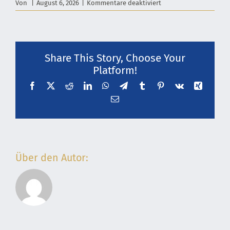
für
Von
|
August 6, 2026
|
Kommentare deaktiviert
SHG
Lily
Pearls
(Erkrankte
mit
Share This Story, Choose Your
Lip-
Platform!
bzw.
Lymphödem)
Facebook
X
Reddit
LinkedIn
WhatsApp
Telegram
Tumblr
Pinterest
Vk
Xing
E-
Mail
Über den Autor: