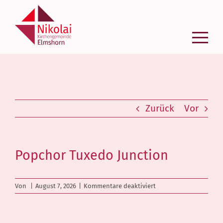
Zum
Inhalt
springen
Zurück
Vor
Popchor Tuxedo Junction
für
Von
|
August 7, 2026
|
Kommentare deaktiviert
Popchor
Tuxedo
Junction