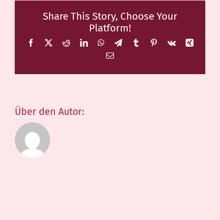
Share This Story, Choose Your
Platform!
Facebook
X
Reddit
LinkedIn
WhatsApp
Telegram
Tumblr
Pinterest
Vk
Xing
E-
Mail
Über den Autor: