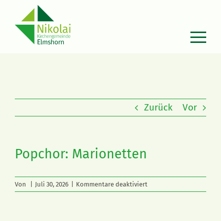
Zum
Inhalt
springen
Zurück
Vor
Popchor: Marionetten
für
Von
|
Juli 30, 2026
|
Kommentare deaktiviert
Popchor:
Marionetten