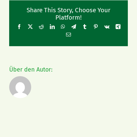
Share This Story, Choose Your
Platform!
Facebook
X
Reddit
LinkedIn
WhatsApp
Telegram
Tumblr
Pinterest
Vk
Xing
E-
Mail
Über den Autor: