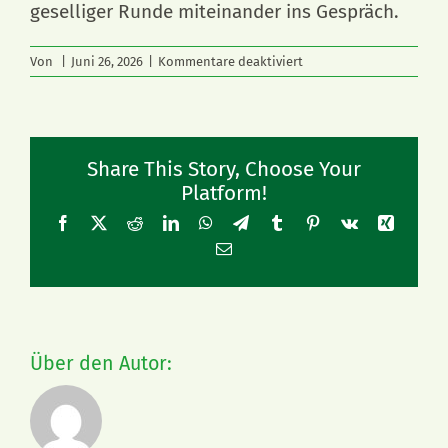
geselliger Runde miteinander ins Gespräch.
für
Von
|
Juni 26, 2026
|
Kommentare deaktiviert
Kirchlicher
Nachmittag
in
Kölln-
Reisiek
Share This Story, Choose Your
Platform!
Facebook
X
Reddit
LinkedIn
WhatsApp
Telegram
Tumblr
Pinterest
Vk
Xing
E-
Mail
Über den Autor: