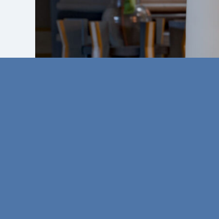
Datenschutz
Uns auf
Kontakt
Ostern 2026
Osternacht, 4. April
23.00 Uhr | Lutherkirche
Osternacht mit Pastorin Bitta Stender und 