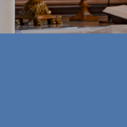
 Instagram folgen
Uns auf Facebook folge
Diakonin Vera Langmaack