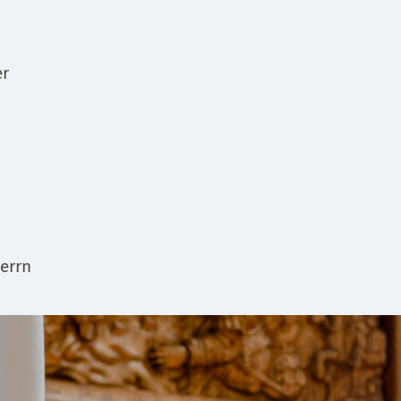
er
errn